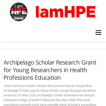
Skip
to
content
Menu
HOME
ABOUT ORGANIZATION
MEMBERSHIP
Archipelago Scholar Research Grant
for Young Researchers in Health
NEWS & EVENTS
RESOURCES
Professions Education
Selain berkarya melalui edukasi dan pemberdayaan masyarakat,
Archipelago Scholar
juga berkarya melalui pengembangan penelitian
(
research).
Di tahun 2020,
Archipelago Scholar
berkolaborasi dengan
Indonesian College of Health Professions Education
(IAM-HPE) untuk
mendukung peneliti muda yang memiliki minat di bidang pendidikan