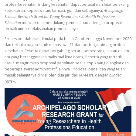
profesi kesehatan. Bidang kesehatan dapat berasal dari latar belakang
kedokteran, keperawatan, farmasi, gizi, dan sebagainya.
Archipelago
Scholar Research Grant for Young Researchers in Health Professions
Education
mencari dan mendukung peneliti muda dengan proposal
terbaik untuk melaksanakan penelitiannya.
Proses pendaftaran dimulai pada bulan Oktober hingga November 2020
dan terbuka bagi seluruh mahasiswa S1 dari berbagai bidang profesi
kesehatan. Peserta dapat bergabung secara perseorangan atau dalam
tim yang beranggotakan maksimal lima orang. Peserta yang tertarik
harus mengirimkan proposal penelitian sesuai topik yang diangkat dan
beberapa syarat administratif lainnya. Proposal penelitian yang telah
masuk selanjutnya dinilai oleh dua juri dari IAM-HPE dengan
blinded
review.